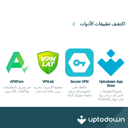
اكتشف تطبيقات الأدوات
APKPure
VPN.lat
Secure VPN
Uptodown App
Store
حافظ على
تصفح الإنترنت بحرية
قم بتنزيل التطبيقات
جميع التطبيقات
خصوصيتك و قم
دون رقابة أو حجب
والألعاب للأندرويد
التي قد ترغب بها
بإخفاء هويتك أثناء
على جهاز Android
التصفح
الخاص بك