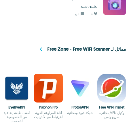
تطبيق سيئ
3
للرد
مماثل لـ Free Zone - Free WiFi Scanner
ByeByeDPI
Psiphon Pro
ProtonVPN
Free VPN Planet
وكيل VPN مجاني،
شبكة قوية ومجانية
أداة المراوغة القوية
أضف طبقة إضافية
سريع وآمن
للإرتباط مع الأنترنيت
من الخصوصية
لتصفحك