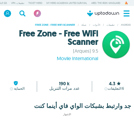
ARES: THE IRON VANGUARD
MY HERO ACADEMIA UNITED SURVIVAL
TICKET HERO
تطبيقات VPN
ALE GD
ANDROID
/
تطبيقات
/
الأدوات
/
شبكة
/
FREE ZONE - FREE WIFI SCANNER
Free Zone - Free WiFi
Scanner
9.5 (Arques)
Movile International
190 k
4.3
عدد مرات التنزيل
6
التعليقات
الحماية
جد وارتبط بشبكات الواي فاي أينما كنت
الإشهار