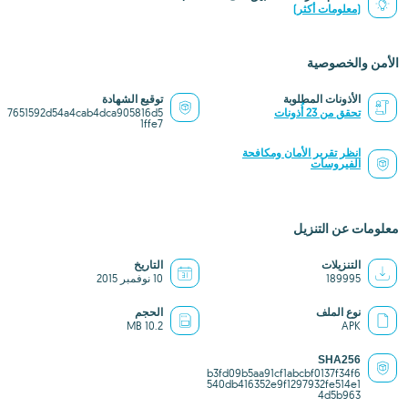
(معلومات أكثر)
الأمن والخصوصية
الأذونات المطلوبة
توقيع الشهادة
تحقق من 23 أُذونات
7651592d54a4cab4dca905816d5
1ffe7
انظر تقرير الأمان ومكافحة
الفيروسات
معلومات عن التنزيل
التنزيلات
التاريخ
189995
10 نوفمبر 2015
نوع الملف
الحجم
10.2 MB
APK
SHA256
b3fd09b5aa91cf1abcbf0137f34f6
540db416352e9f1297932fe514e1
4d5b963