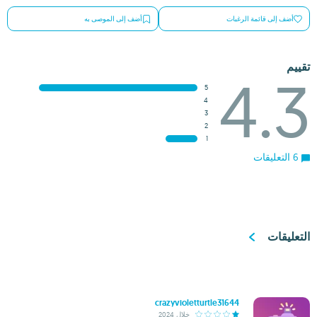
أضف إلى قائمة الرغبات
أضف إلى الموصى به
تقييم
4.3
5
4
3
2
1
6 التعليقات
التعليقات
crazyvioletturtle31644
خلال 2024