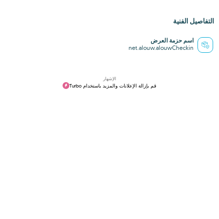
التفاصيل الفنية
اسم حزمة العرض
net.alouw.alouwCheckin
الإشهار
قم بإزالة الإعلانات والمزيد باستخدام Turbo